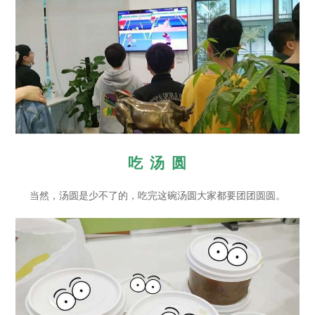
吃 汤 圆
当然，汤圆是少不了的，吃完这碗汤圆大家都要团团圆圆。