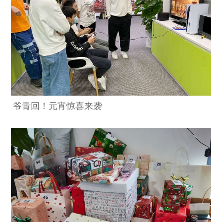
爷青回！元宵惊喜来袭