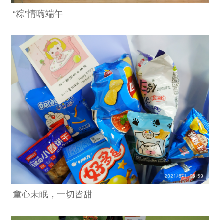
“粽”情嗨端午
童心未眠，一切皆甜