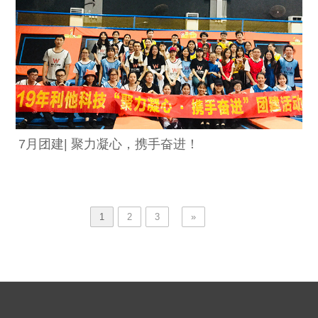
7月团建| 聚力凝心，携手奋进！
1
2
3
»