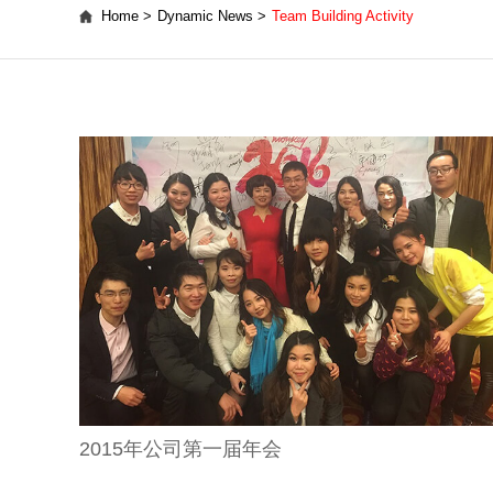
Home >
Dynamic News >
Team Building Activity
2015年公司第一届年会