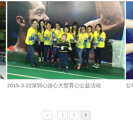
2015-3-22深圳心连心大型育心公益活动
公
«
1
2
3